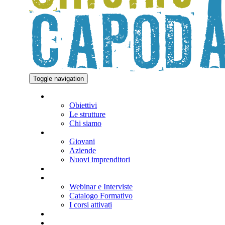
Toggle navigation
OFFICINE
Obiettivi
Le strutture
Chi siamo
BENEFICIARI
Giovani
Aziende
Nuovi imprenditori
COWORKING
FORMAZIONE
Webinar e Interviste
Catalogo Formativo
I corsi attivati
NOTIZIE
EVENTI