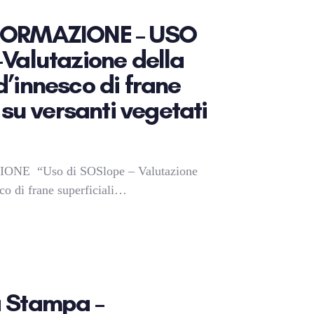
FORMAZIONE – USO
Valutazione della
’innesco di frane
 su versanti vegetati
E “Uso di SOSlope – Valutazione
co di frane superficiali…
 Stampa –