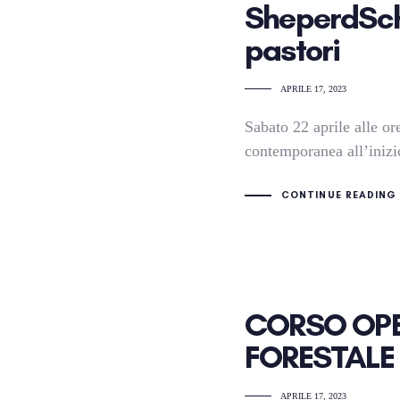
SheperdSch
pastori
APRILE 17, 2023
Sabato 22 aprile alle o
contemporanea all’inizio
CONTINUE READING
CORSO OP
FORESTALE
APRILE 17, 2023